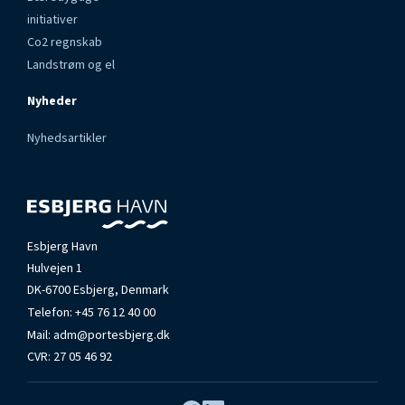
initiativer
Co2 regnskab
Landstrøm og el
Nyheder
Nyhedsartikler
Esbjerg Havn
Hulvejen 1
DK-6700 Esbjerg, Denmark
Telefon:
+45 76 12 40 00
Mail:
adm@portesbjerg.dk
CVR: 27 05 46 92