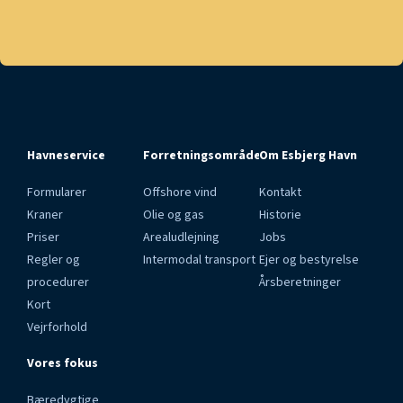
Havneservice
Forretningsområder
Om Esbjerg Havn
Formularer
Offshore vind
Kontakt
Kraner
Olie og gas
Historie
Priser
Arealudlejning
Jobs
Regler og
Intermodal transport
Ejer og bestyrelse
procedurer
Årsberetninger
Kort
Vejrforhold
Vores fokus
Bæredygtige