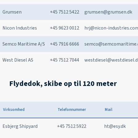
Grumsen
+45 7512 5422
grumsen@grumsen.dk
Nicon Industries
+45 9623 0012
hrj@nicon-industries.co
Semco Maritime A/S
+45 7916 6666
semco@semcomaritime
West Diesel AS
+45 7512 7044
westdiesel@westdiesel.d
Flydedok, skibe op til 120 meter
Virksomhed
Telefonnummer
Mail
Esbjerg Shipyard
+45 7512 5922
ht@esy.dk