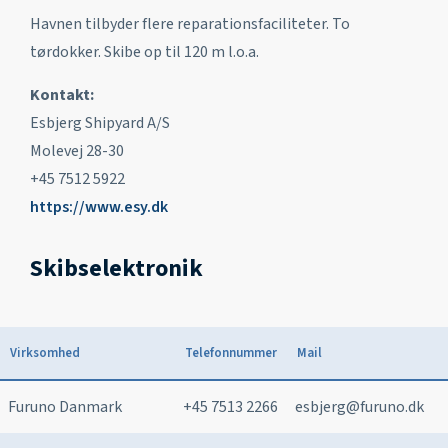
Havnen tilbyder flere reparationsfaciliteter. To
tørdokker. Skibe op til 120 m l.o.a.
Kontakt:
Esbjerg Shipyard A/S
Molevej 28-30
+45 7512 5922
https://www.esy.dk
Skibselektronik
Virksomhed
Telefonnummer
Mail
Furuno Danmark
+45 7513 2266
esbjerg@furuno.dk