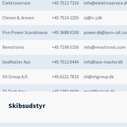
Elektroservice
+45 7512 7310
info@elektroservice.d
Olesen & Jensen
+45 7514 2255
oj@o-j.dk
Pon Power Scandinavia
+45 3688 0100
power.dk@pon-cat.c
Renotronic
+45 7199 5150
info@renotronic.com
SeaMaster Aps
+45 7512 0444
info@sea-master.dk
SH Group A/S
+45 6221 7810
sh@shgroup.dk
TS Tech Aps
+45 2382 4600
mail@tstech.dk
Skibsudstyr
West-Marine A/S
+45 7545 7044
sales@west-marine.d
Allset
+45 8181 1112
sales@allset.dk