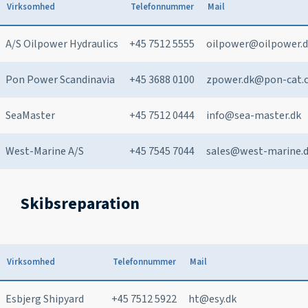
Virksomhed
Telefonnummer
Mail
Kemp & Lauritzen
+45 7611 4900
kl@kemp-lauritzen.d
A/S Oilpower Hydraulics
+45 7512 5555
oilpower@oilpower.
Pon Power Scandinavia
+45 3688 0100
zpower.dk@pon-cat.
SeaMaster
+45 7512 0444
info@sea-master.dk
West-Marine A/S
+45 7545 7044
sales@west-marine.
Skibsreparation
Virksomhed
Telefonnummer
Mail
Esbjerg Shipyard
+45 7512 5922
ht@esy.dk