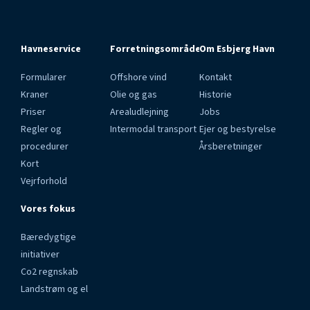
Havneservice
Forretningsområder
Om Esbjerg Havn
Formularer
Offshore vind
Kontakt
Kraner
Olie og gas
Historie
Priser
Arealudlejning
Jobs
Regler og
Intermodal transport
Ejer og bestyrelse
procedurer
Årsberetninger
Kort
Vejrforhold
Vores fokus
Bæredygtige
initiativer
Co2 regnskab
Landstrøm og el