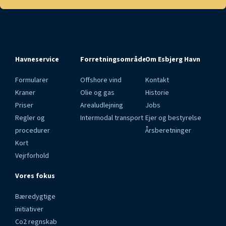
Havneservice
Forretningsområder
Om Esbjerg Havn
Formularer
Offshore vind
Kontakt
Kraner
Olie og gas
Historie
Priser
Arealudlejning
Jobs
Regler og
Intermodal transport
Ejer og bestyrelse
procedurer
Årsberetninger
Kort
Vejrforhold
Vores fokus
Bæredygtige
initiativer
Co2 regnskab