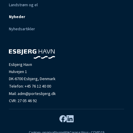
Landstrøm og el
Nyheder
Nyhedsartikler
Esbjerg Havn
Hulvejen 1
DK-6700 Esbjerg, Denmark
Telefon:
+45 76 12 40 00
Mail:
adm@portesbjerg.dk
CVR: 27 05 46 92
Cookies- og privatlivspolitik
Corona Virus - COVID19