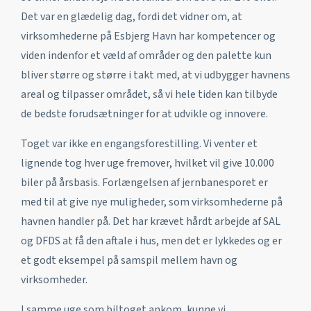
Det var en glædelig dag, fordi det vidner om, at
virksomhederne på Esbjerg Havn har kompetencer og
viden indenfor et væld af områder og den palette kun
bliver større og større i takt med, at vi udbygger havnens
areal og tilpasser området, så vi hele tiden kan tilbyde
de bedste forudsætninger for at udvikle og innovere.
Toget var ikke en engangsforestilling. Vi venter et
lignende tog hver uge fremover, hvilket vil give 10.000
biler på årsbasis. Forlængelsen af jernbanesporet er
med til at give nye muligheder, som virksomhederne på
havnen handler på. Det har krævet hårdt arbejde af SAL
og DFDS at få den aftale i hus, men det er lykkedes og er
et godt eksempel på samspil mellem havn og
virksomheder.
I samme uge som biltoget ankom, kunne vi