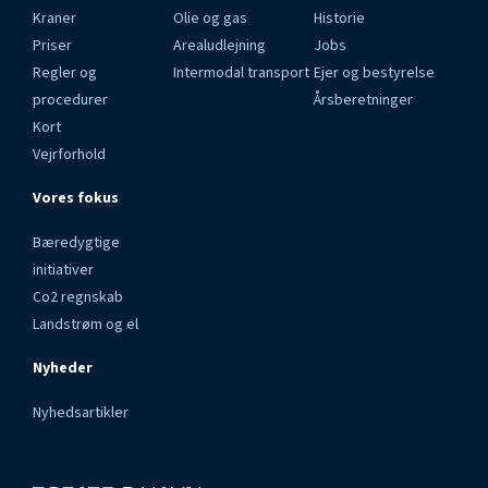
Kraner
Olie og gas
Historie
Priser
Arealudlejning
Jobs
Regler og
Intermodal transport
Ejer og bestyrelse
procedurer
Årsberetninger
Kort
Vejrforhold
Vores fokus
Bæredygtige
initiativer
Co2 regnskab
Landstrøm og el
Nyheder
Nyhedsartikler