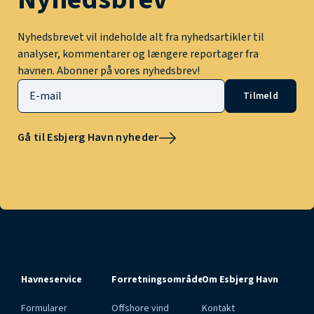
Nyhedsbrevet vil indeholde alt fra nyhedsartikler til
analyser, kommentarer og længere reportager fra
havnen. Abonner på vores nyhedsbrev!
Tilmeld
Gå til Esbjerg Havn nyheder
Havneservice
Forretningsområder
Om Esbjerg Havn
Formularer
Offshore vind
Kontakt