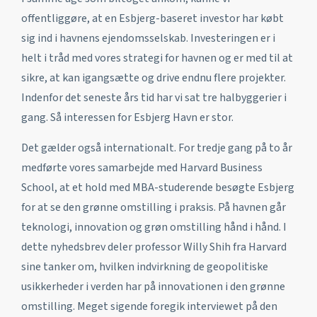
offentliggøre, at en Esbjerg-baseret investor har købt
sig ind i havnens ejendomsselskab. Investeringen er i
helt i tråd med vores strategi for havnen og er med til at
sikre, at kan igangsætte og drive endnu flere projekter.
Indenfor det seneste års tid har vi sat tre halbyggerier i
gang. Så interessen for Esbjerg Havn er stor.
Det gælder også internationalt. For tredje gang på to år
medførte vores samarbejde med Harvard Business
School, at et hold med MBA-studerende besøgte Esbjerg
for at se den grønne omstilling i praksis. På havnen går
teknologi, innovation og grøn omstilling hånd i hånd. I
dette nyhedsbrev deler professor Willy Shih fra Harvard
sine tanker om, hvilken indvirkning de geopolitiske
usikkerheder i verden har på innovationen i den grønne
omstilling. Meget sigende foregik interviewet på den