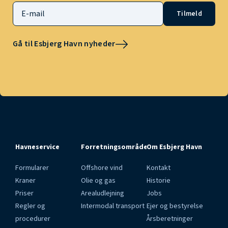
Tilmeld
Gå til Esbjerg Havn nyheder
Havneservice
Forretningsområder
Om Esbjerg Havn
Formularer
Offshore vind
Kontakt
Kraner
Olie og gas
Historie
Priser
Arealudlejning
Jobs
Regler og
Intermodal transport
Ejer og bestyrelse
procedurer
Årsberetninger