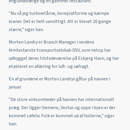
englandsfærge og en gammel restaurant.
”Nu så jeg turbinetårne, boreplatforme og kæmpe
kraner. Det er helt vanvittigt. Alt er blevet 20 gange
større,” siger han.
Morten Landry er Branch Manager i verdens
femtestørste transportselskab DSV, som netop har
udbygget deres tilstedeværelse på Esbjerg Havn, og har
etableret en afdeling for luft- og søfragt.
En af grundene er Morten Landrys gåtur på havnen i
januar.
”De store virksomheder på havnen har internationalt
præg. Der ligger Siemens, Vestas og oppe i byen er der
kommet cafeliv. Folk er kommet ud af hullerne,” siger
han.