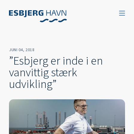
JUNI 04, 2018
”Esbjerg er inde i en
vanvittig stærk
udvikling”