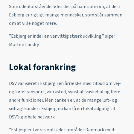
Som udenforstående føles det på ham som om, at der i
Esbjerg er rigtigt mange mennesker, som står sammen
om at ville noget mere.
”Esbjerg er inde i en vanvittig stærk udvikling,” siger
Morten Landry.
Lokal forankring
DSV var været i Esbjerg i en årrække med tilbud om vej-
og køletransport, værksted, synshal, vaskehal og flere
andre funktioner. Men tanken er, at de mange luft- og
søfragtkunder i Esbjerg nu kan få en lokal adgang til
DSV’s globale netværk.
”Esbjerg er i vores optik det område i Danmark med