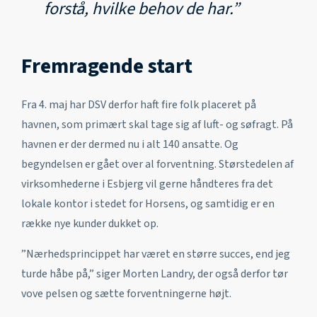
forstå, hvilke behov de har.”
Fremragende start
Fra 4. maj har DSV derfor haft fire folk placeret på
havnen, som primært skal tage sig af luft- og søfragt. På
havnen er der dermed nu i alt 140 ansatte. Og
begyndelsen er gået over al forventning. Størstedelen af
virksomhederne i Esbjerg vil gerne håndteres fra det
lokale kontor i stedet for Horsens, og samtidig er en
række nye kunder dukket op.
”Nærhedsprincippet har været en større succes, end jeg
turde håbe på,” siger Morten Landry, der også derfor tør
vove pelsen og sætte forventningerne højt.