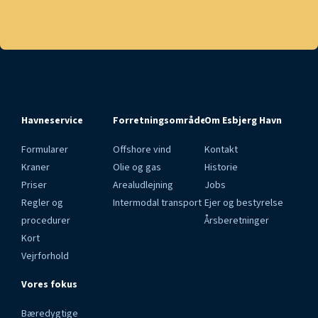
Havneservice
Forretningsområder
Om Esbjerg Havn
Formularer
Offshore vind
Kontakt
Kraner
Olie og gas
Historie
Priser
Arealudlejning
Jobs
Regler og
Intermodal transport
Ejer og bestyrelse
procedurer
Årsberetninger
Kort
Vejrforhold
Vores fokus
Bæredygtige