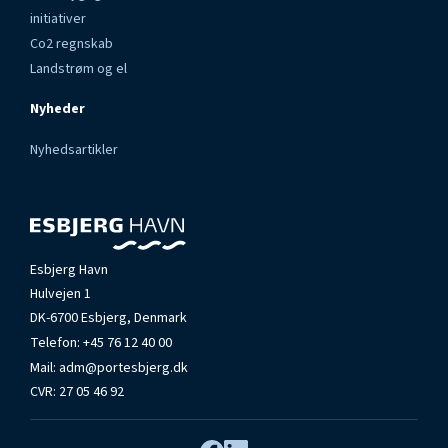
initiativer
Co2 regnskab
Landstrøm og el
Nyheder
Nyhedsartikler
Esbjerg Havn
Hulvejen 1
DK-6700 Esbjerg, Denmark
Telefon:
+45 76 12 40 00
Mail:
adm@portesbjerg.dk
CVR: 27 05 46 92