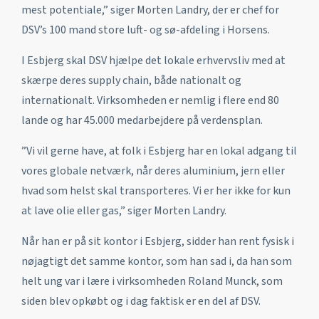
mest potentiale,” siger Morten Landry, der er chef for
DSV’s 100 mand store luft- og sø-afdeling i Horsens.
I Esbjerg skal DSV hjælpe det lokale erhvervsliv med at
skærpe deres supply chain, både nationalt og
internationalt. Virksomheden er nemlig i flere end 80
lande og har 45.000 medarbejdere på verdensplan.
”Vi vil gerne have, at folk i Esbjerg har en lokal adgang til
vores globale netværk, når deres aluminium, jern eller
hvad som helst skal transporteres. Vi er her ikke for kun
at lave olie eller gas,” siger Morten Landry.
Når han er på sit kontor i Esbjerg, sidder han rent fysisk i
nøjagtigt det samme kontor, som han sad i, da han som
helt ung var i lære i virksomheden Roland Munck, som
siden blev opkøbt og i dag faktisk er en del af DSV.