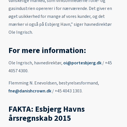
vanskelige marked, som virksomhederne i olie- og
gasindustrien opererer i for nærværende. Det giver en
øget usikkerhed for mange af vores kunder, og det
mærker vi også på Esbjerg Havn,” siger havnedirektør
Ole Ingrisch.
For mere information:
Ole Ingrisch, havnedirektør,
oi@portesbjerg.dk
/ +45
4057 4300.
Flemming N. Enevoldsen, bestyrelsesformand,
fne@danishcrown.dk
/ +45 4043 1303.
FAKTA: Esbjerg Havns
årsregnskab 2015