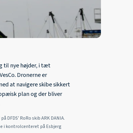
til nye højder, i tæt
VesCo. Dronerne er
med at navigere skibe sikkert
ropæisk plan og der bliver
.
d på DFDS’ RoRo skib ARK DANIA.
pe i kontrolcenteret på Esbjerg