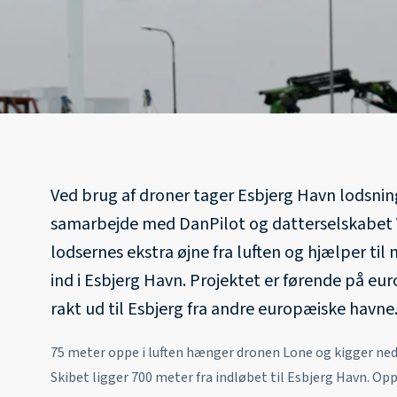
Ved brug af droner tager Esbjerg Havn lodsning 
samarbejde med DanPilot og datterselskabet 
lodsernes ekstra øjne fra luften og hjælper til 
ind i Esbjerg Havn. Projektet er førende på eu
rakt ud til Esbjerg fra andre europæiske havne
75 meter oppe i luften hænger dronen Lone og kigger ne
Skibet ligger 700 meter fra indløbet til Esbjerg Havn. Op