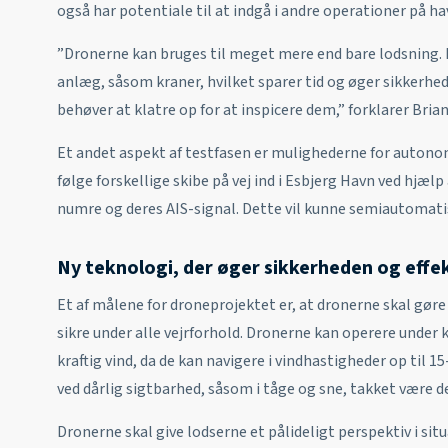
også har potentiale til at indgå i andre operationer på h
”Dronerne kan bruges til meget mere end bare lodsning. 
anlæg, såsom kraner, hvilket sparer tid og øger sikkerhed
behøver at klatre op for at inspicere dem,” forklarer Bria
Et andet aspekt af testfasen er mulighederne for autono
følge forskellige skibe på vej ind i Esbjerg Havn ved hjælp
numre og deres AIS-signal. Dette vil kunne semiautomat
Ny teknologi, der øger sikkerheden og effe
Et af målene for droneprojektet er, at dronerne skal gør
sikre under alle vejrforhold. Dronerne kan operere under
kraftig vind, da de kan navigere i vindhastigheder op til 
ved dårlig sigtbarhed, såsom i tåge og sne, takket være d
Dronerne skal give lodserne et pålideligt perspektiv i situ