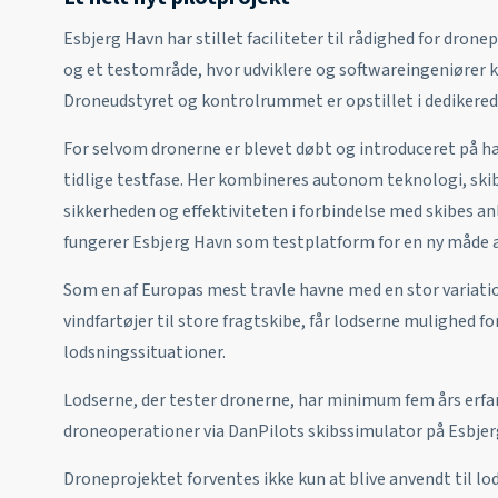
Esbjerg Havn har stillet faciliteter til rådighed for dron
og et testområde, hvor udviklere og softwareingeniører k
Droneudstyret og kontrolrummet er opstillet i dedikere
For selvom dronerne er blevet døbt og introduceret på hav
tidlige testfase. Her kombineres autonom teknologi, skib
sikkerheden og effektiviteten i forbindelse med skibes anl
fungerer Esbjerg Havn som testplatform for en ny måde a
Som en af Europas mest travle havne med en stor variation
vindfartøjer til store fragtskibe, får lodserne mulighed fo
lodsningssituationer.
Lodserne, der tester dronerne, har minimum fem års erfar
droneoperationer via DanPilots skibssimulator på Esbjer
Droneprojektet forventes ikke kun at blive anvendt til l