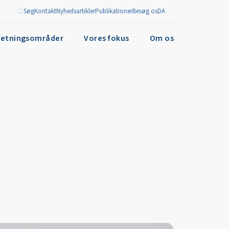
Søg
Kontakt
Nyhedsartikler
Publikationer
Besøg os
DA
retningsområder
Vores fokus
Om os