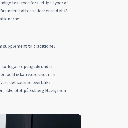
undige test med forskellige typer af
får understøttet sejladsen ved at få
rationerne.
m supplement til traditionel
s kollegaer opdagede under
perspektiv kan være under en
levere det samme overblik i
en, ikke blot på Esbjerg Havn, men