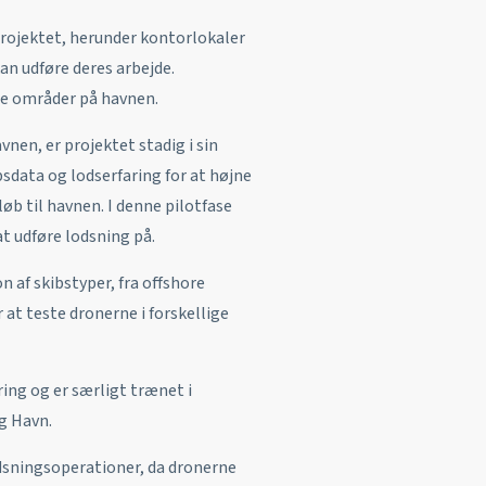
eprojektet, herunder kontorlokaler
an udføre deres arbejde.
de områder på havnen.
nen, er projektet stadig i sin
sdata og lodserfaring for at højne
øb til havnen. I denne pilotfase
t udføre lodsning på.
 af skibstyper, fra offshore
r at teste dronerne i forskellige
ing og er særligt trænet i
g Havn.
odsningsoperationer, da dronerne