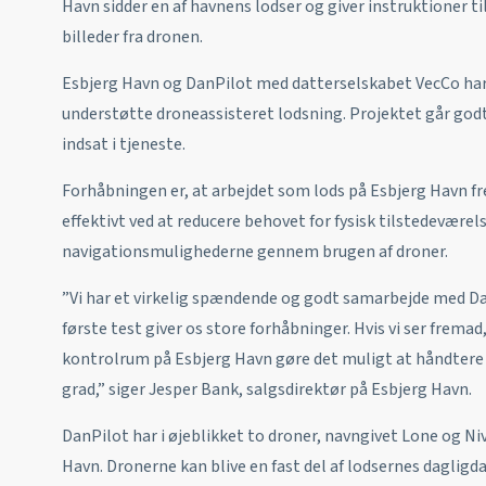
Havn sidder en af havnens lodser og giver instruktioner til
billeder fra dronen.
Esbjerg Havn og DanPilot med datterselskabet VecCo har 
understøtte droneassisteret lodsning. Projektet går go
indsat i tjeneste.
Forhåbningen er, at arbejdet som lods på Esbjerg Havn fr
effektivt ved at reducere behovet for fysisk tilstedeværel
navigationsmulighederne gennem brugen af droner.
”Vi har et virkelig spændende og godt samarbejde med Dan
første test giver os store forhåbninger. Hvis vi ser fremad,
kontrolrum på Esbjerg Havn gøre det muligt at håndtere
grad,” siger Jesper Bank, salgsdirektør på Esbjerg Havn.
DanPilot har i øjeblikket to droner, navngivet Lone og Ni
Havn. Dronerne kan blive en fast del af lodsernes dagligd