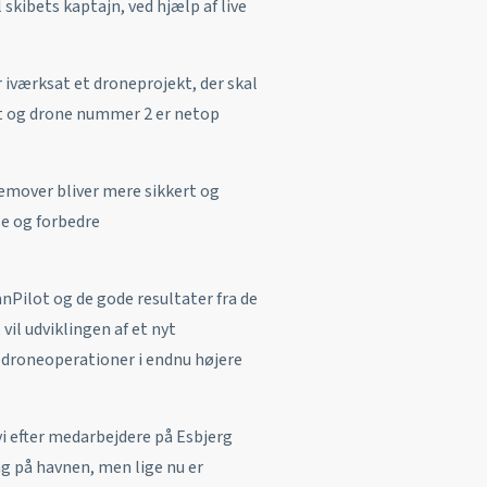
 skibets kaptajn, ved hjælp af live
iværksat et droneprojekt, der skal
dt og drone nummer 2 er netop
emover bliver mere sikkert og
se og forbedre
Pilot og de gode resultater fra de
 vil udviklingen af et nyt
 droneoperationer i endnu højere
vi efter medarbejdere på Esbjerg
ag på havnen, men lige nu er