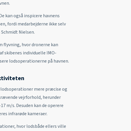
avnen.
De kan også inspicere havnens
en, fordi medarbejderne ikke selv
n Schmidt Nielsen.
m flyvning, hvor dronerne kan
 af skibenes individuelle IMO-
isere lodsoperationerne på havnen.
ktiviteten
e lodsoperationer mere præcise og
 krævende vejrforhold, herunder
15-17 m/s. Desuden kan de operere
eres infrarøde kameraer.
ationer, hvor lodsbåde ellers ville