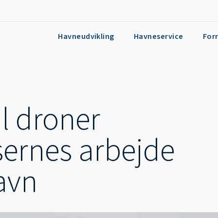
Havneudvikling
Havneservice
For
l droner
sernes arbejde
avn