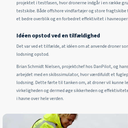
projektet i testfasen, hvor dronerne indgår i en række gr
testskibe. Både offshore vindfartøjer og store fragtskibe 
et bedre overblik og en forbedret effektivitet i havneope
Idéen opstod ved en tilfældighed
Det var ved et tilfælde, at idéen om at anvende droner so
lodsning opstod.
Brian Schmidt Nielsen, projektchef hos DanPilot, og han
arbejdet med en skibssimulator, hvor værdifuldt et fugle
lodsning. Dette førte til tanken om, at droner vil kunne 
virkeligheden og dermed øge sikkerheden og effektivitet
i havne over hele verden.