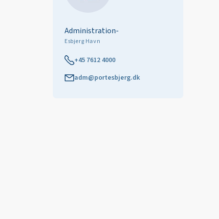
Administration-
Esbjerg Havn
+45 7612 4000
adm@portesbjerg.dk