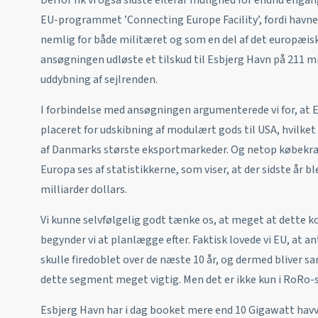
EU-programmet ’Connecting Europe Facility’, fordi havnen 
nemlig for både militæret og som en del af det europæi
ansøgningen udløste et tilskud til Esbjerg Havn på 211 m
uddybning af sejlrenden.
I forbindelse med ansøgningen argumenterede vi for, at E
placeret for udskibning af modulært gods til USA, hvilket e
af Danmarks største eksportmarkeder. Og netop købekr
Europa ses af statistikkerne, som viser, at der sidste år 
milliarder dollars.
Vi kunne selvfølgelig godt tænke os, at meget at dette 
begynder vi at planlægge efter. Faktisk lovede vi EU, at 
skulle firedoblet over de næste 10 år, og dermed bliver s
dette segment meget vigtig. Men det er ikke kun i RoRo-se
Esbjerg Havn har i dag booket mere end 10 Gigawatt havvi