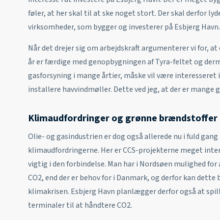
føler, at her skal til at ske noget stort. Der skal derfor ly
virksomheder, som bygger og investerer på Esbjerg Havn.
Når det drejer sig om arbejdskraft argumenterer vi for, a
år er færdige med genopbygningen af Tyra-feltet og der
gasforsyning i mange årtier, måske vil være interesseret 
installere havvindmøller. Dette ved jeg, at der er mange 
Klimaudfordringer og grønne brændstoffer
Olie- og gasindustrien er dog også allerede nu i fuld gang 
klimaudfordringerne. Her er CCS-projekterne meget inter
vigtig i den forbindelse. Man har i Nordsøen mulighed for
CO2, end der er behov for i Danmark, og derfor kan dette b
klimakrisen. Esbjerg Havn planlægger derfor også at spill
terminaler til at håndtere CO2.