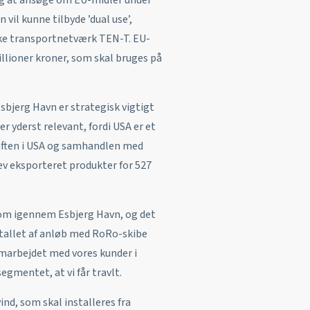
vil kunne tilbyde ’dual use’,
ske transportnetværk TEN-T. EU-
illioner kroner, som skal bruges på
sbjerg Havn er strategisk vigtigt
r yderst relevant, fordi USA er et
aften i USA og samhandlen med
blev eksporteret produkter for 527
kom igennem Esbjerg Havn, og det
antallet af anløb med RoRo-skibe
amarbejdet med vores kunder i
gmentet, at vi får travlt.
nd, som skal installeres fra