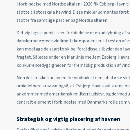
I forbindelse med Nordsøaftalen i 2020 fik Esbjerg Havn t
støtte til storskala havvind. Disse midler udmøntes først 
støtte fra samtlige partier bag Nordsøaftalen.
Det vigtigste punkt i den forbindelse er en uddybning af s
danskproducerede vindmøllekomponenter til resten af ve
kan modtage de største skibe, fordi disse tilbyder den l
fragtet. Således er der en klar linje mellem Esbjerg Havns
konkurrencedygtigheden for fremtidig produktion af vi
Men det er ikke kun inden for vindindustrien, at større ski
umiddelbare krav var også, at Esbjerg Havn skal kunne 
ankommer med amerikansk militært udstyr, og dermed u
centralt element i forbindelse med Danmarks rolle som 
Strategisk og vigtig placering af havnen
Derfor fik vi også sidste efterår mulighed for endnu eng