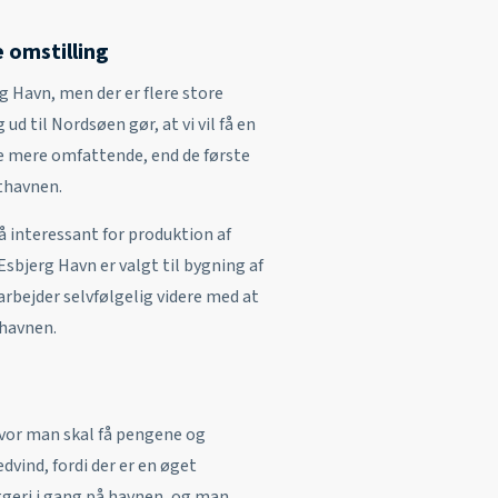
e omstilling
g Havn, men der er flere store
d til Nordsøen gør, at vi vil få en
re mere omfattende, end de første
sthavnen.
 interessant for produktion af
sbjerg Havn er valgt til bygning af
 arbejder selvfølgelig videre med at
 havnen.
hvor man skal få pengene og
edvind, fordi der er en øget
yggeri i gang på havnen, og man