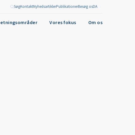
Søg
Kontakt
Nyhedsartikler
Publikationer
Besøg os
DA
retningsområder
Vores fokus
Om os