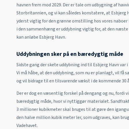
havnen frem mod 2029. Der er tale om udbygning af havv
Storbritannien, og vi kan således konstatere, at Esbjerg 
yderst vigtig for den grønne omstilling hos vores naboer
i den sammenhæng er uddybning vigtig for, at den næste 
kan anløbe Esbjerg Havn.
Uddybningen sker på en bæredygtig måde
Sidste gang der skete uddybning ind til Esbjerg Havn var i
Vi må håbe, at den uddybning, som nu er planlagt, vil få
og vil bidrage til en tilsvarende vækst i de kommende 30 
Der er dog en væsentlig forskel på dengang og nu, fordi 
bæredygtig måde, hvor vi nyttiggør materialet. Sandfra
3 millioner kubikmeter skal bruges til at gøre den igang
den halve million kubik meter ler, som udgraves, kan bruge
Vadehavet.