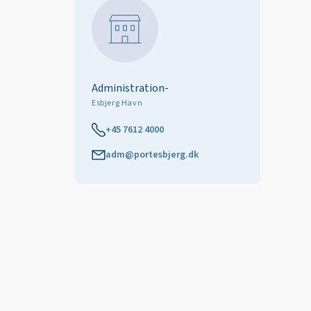
Administration-
Esbjerg Havn
+45 7612 4000
adm@portesbjerg.dk