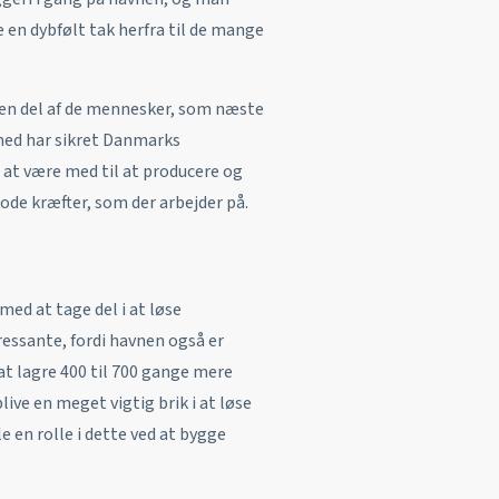
de en dybfølt tak herfra til de mange
t en del af de mennesker, som næste
med har sikret Danmarks
i at være med til at producere og
gode kræfter, som der arbejder på.
med at tage del i at løse
essante, fordi havnen også er
 at lagre 400 til 700 gange mere
live en meget vigtig brik i at løse
e en rolle i dette ved at bygge