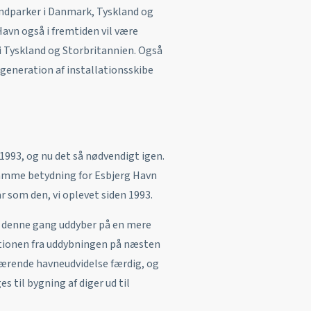
indparker i Danmark, Tyskland og
Havn også i fremtiden vil være
 i Tyskland og Storbritannien. Også
generation af installationsskibe
 1993, og nu det så nødvendigt igen.
 samme betydning for Esbjerg Havn
år som den, vi oplevet siden 1993.
vi denne gang uddyber på en mere
ktionen fra uddybningen på næsten
værende havneudvidelse færdig, og
s til bygning af diger ud til