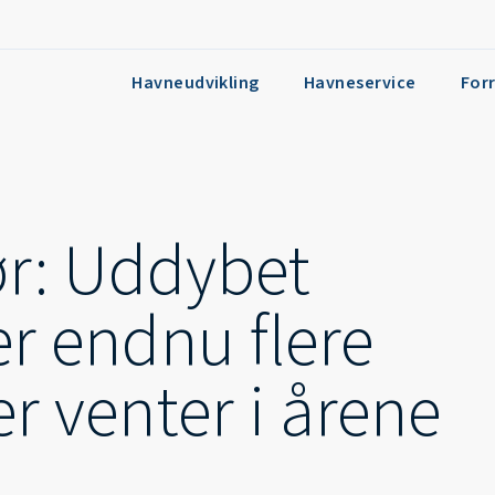
Havneudvikling
Havneservice
For
r: Uddybet
er endnu flere
er venter i årene