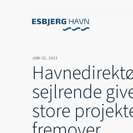
JUNI 23, 2023
Havnedirektø
sejlrende giv
store projekt
fremover