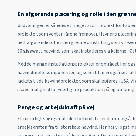
En afgørende placering og rolle i den grønn
Uddybningen er således et meget stort projekt for Esbjer
projekter, som venter i årene fremover. Havnens placering u
helt afgørende rolle i den grønne omstilling, som vil væ
10 gigawatt havvind, som skal installeres via kajerne i Ø
Med de mange installationsprojekter er området her også
havvindmøllekomponenter, og senest har vi også set, at E
jackets til de havvindprojekter, som skal opføres i USA. Vi
skabe mulighed for yderligere produktion på og omkring
Penge og arbejdskraft på vej
Et naturligt spørgsmål i den forbindelse er derfor også, 
arbejdskraften fra til storskala havvind. Her har vi også m
interesse i at investere på Esbjerg Havn. Der er meget b