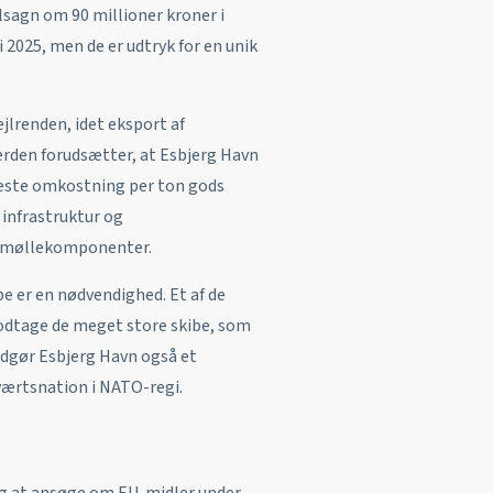
ilsagn om 90 millioner kroner i
i 2025, men de er udtryk for en unik
ejlrenden, idet eksport af
rden forudsætter, at Esbjerg Havn
aveste omkostning per ton gods
 infrastruktur og
ndmøllekomponenter.
be er en nødvendighed. Et af de
modtage de meget store skibe, som
dgør Esbjerg Havn også et
værtsnation i NATO-regi.
ang at ansøge om EU-midler under