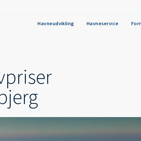
Havneudvikling
Havneservice
For
vpriser
bjerg