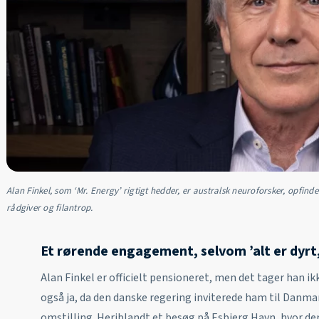
Alan Finkel, som ‘Mr. Energy’ rigtigt hedder, er australsk neuroforsker, opfinder
rådgiver og filantrop.
Et rørende engagement, selvom ’alt er dyrt,
Alan Finkel er officielt pensioneret, men det tager han i
også ja, da den danske regering inviterede ham til Danmark
omstilling. Heriblandt et besøg på Esbjerg Havn, hvor der