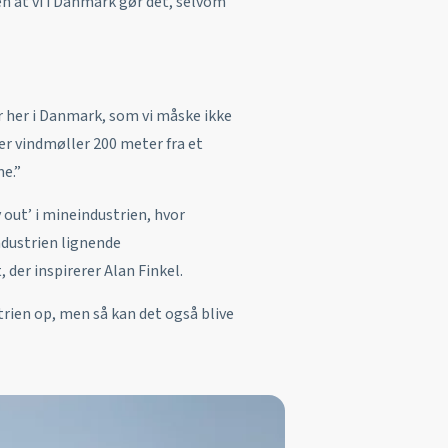
Men at vi i Danmark gør det, selvom
her i Danmark, som vi måske ikke
er vindmøller 200 meter fra et
me.”
 out’ i mineindustrien, hvor
ndustrien lignende
der inspirerer Alan Finkel.
rien op, men så kan det også blive