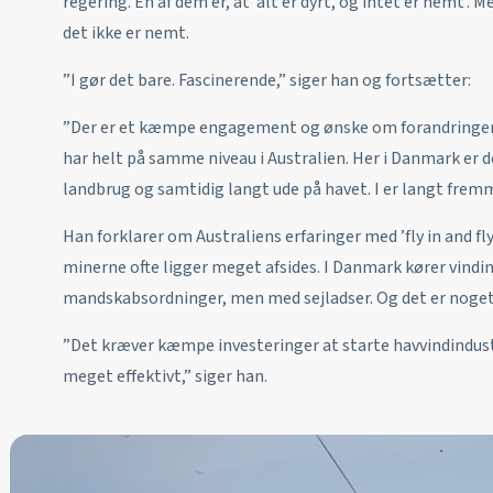
regering. En af dem er, at ’alt er dyrt, og intet er nemt’. 
det ikke er nemt.
”I gør det bare. Fascinerende,” siger han og fortsætter:
”Der er et kæmpe engagement og ønske om forandringer 
har helt på samme niveau i Australien. Her i Danmark er d
landbrug og samtidig langt ude på havet. I er langt frem
Han forklarer om Australiens erfaringer med ’fly in and fly
minerne ofte ligger meget afsides. I Danmark kører vindi
mandskabsordninger, men med sejladser. Og det er noget, 
”Det kræver kæmpe investeringer at starte havvindindust
meget effektivt,” siger han.