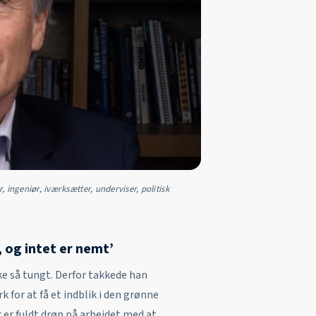
, ingeniør, iværksætter, underviser, politisk
 og intet er nemt’
kke så tungt. Derfor takkede han
 for at få et indblik i den grønne
 er fuldt drøn på arbejdet med at