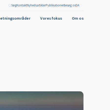
Søg
Kontakt
Nyhedsartikler
Publikationer
Besøg os
DA
retningsområder
Vores fokus
Om os