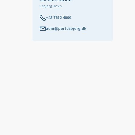
Esbjerg Havn
+45 7612 4000
adm@portesbjerg.dk