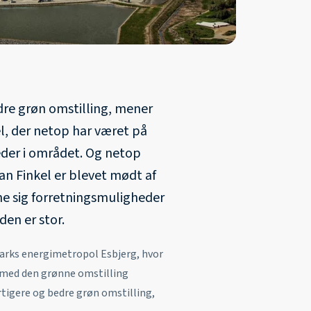
dre grøn omstilling, mener
kel, der netop har været på
der i området. Og netop
n Finkel er blevet mødt af
bne sig forretningsmuligheder
en er stor.
nmarks energimetropol Esbjerg, hvor
e med den grønne omstilling
rtigere og bedre grøn omstilling,