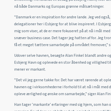
nå både Danmarks og Europas grønne målsætninger.
”Danmark er en inspiration for andre lande. Jeg ved også
delegationer her i Esbjerg for at blive inspireret. I Esbj
mig som viser, at de er mere fokuseret på at nå i mål me
snæver business case. Det tager jeg hatten af for. Jeg tr
få et meget tættere samarbejde på området fremover,” s
Udover selve havnen, besøgte Alan Finkel blandt andre o
Esbjerg Havn og oplevede en stor åbenhed og villighed ti
mener er markant.
”Det vil jeg gerne takke for. Det har været rørende at op
havnen og i virksomhederne i forhold til at nå i mål med 
opleve ærlighed og ønske om samarbejde,” siger Alan Fin
Han tager ’markante’ erfaringer med sig hjem, som han o