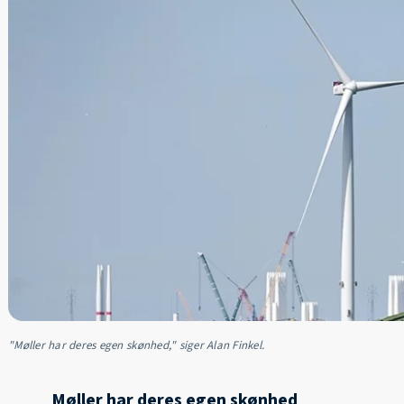
"Møller har deres egen skønhed," siger Alan Finkel.
Møller har deres egen skønhed