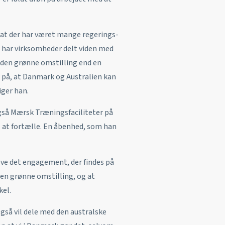
, at der har været mange regerings-
erg har virksomheder delt viden med
d den grønne omstilling end en
or på, at Danmark og Australien kan
iger han.
gså Mærsk Træningsfaciliteter på
l at fortælle. En åbenhed, som han
leve det engagement, der findes på
den grønne omstilling, og at
kel.
gså vil dele med den australske