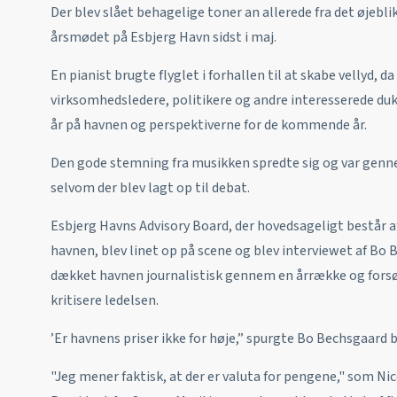
Der blev slået behagelige toner an allerede fra det øjeblik
årsmødet på Esbjerg Havn sidst i maj.
En pianist brugte flyglet i forhallen til at skabe vellyd, d
virksomhedsledere, politikere og andre interesserede du
år på havnen og perspektiverne for de kommende år.
Den gode stemning fra musikken spredte sig og var ge
selvom der blev lagt op til debat.
Esbjerg Havns Advisory Board, der hovedsageligt består 
havnen, blev linet op på scene og blev interviewet af Bo 
dækket havnen journalistisk gennem en årrække og forsøg
kritisere ledelsen.
’Er havnens priser ikke for høje,” spurgte Bo Bechsgaard b
"Jeg mener faktisk, at der er valuta for pengene," som Nic