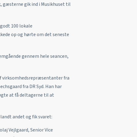
, gæsterne gik ind i Musikhuset til
a godt 100 lokale
kkede op og hørte om det seneste
nnemgående gennem hele seancen,
af virksomhedsrepræsentanter fra
Bechsgaard fra DR Syd. Han har
te at få deltagerne til at
landt andet og fik svaret:
olaj Vejlgaard, Senior Vice