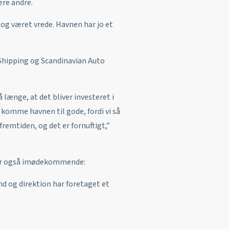
ere andre.
 og været vrede. Havnen har jo et
 Shipping og Scandinavian Auto
 længe, at det bliver investeret i
så komme havnen til gode, fordi vi så
remtiden, og det er fornuftigt,”
var også imødekommende:
nd og direktion har foretaget et