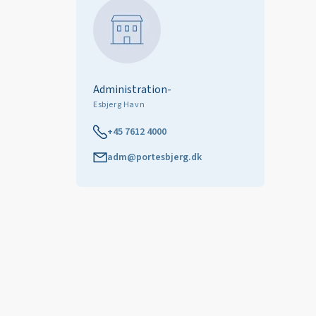
Administration-
Esbjerg Havn
+45 7612 4000
adm@portesbjerg.dk