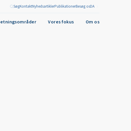
Søg
Kontakt
Nyhedsartikler
Publikationer
Besøg os
DA
retningsområder
Vores fokus
Om os