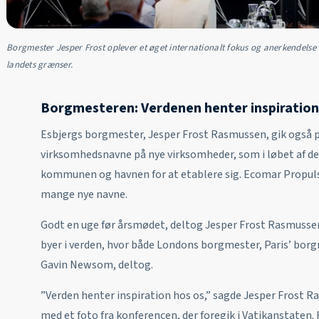
Borgmester Jesper Frost oplever et øget internationalt fokus og anerkendelse a
landets grænser.
Borgmesteren: Verdenen henter inspiration
Esbjergs borgmester, Jesper Frost Rasmussen, gik også p
virksomhedsnavne på nye virksomheder, som i løbet af de
kommunen og havnen for at etablere sig. Ecomar Propuls
mange nye navne.
Godt en uge før årsmødet, deltog Jesper Frost Rasmussen
byer i verden, hvor både Londons borgmester, Paris’ borg
Gavin Newsom, deltog.
”Verden henter inspiration hos os,” sagde Jesper Frost
med et foto fra konferencen, der foregik i Vatikanstaten.