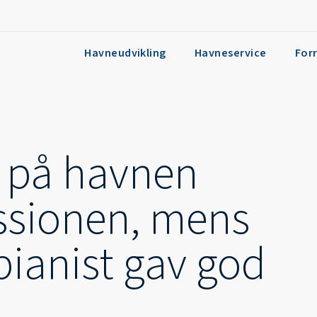
Havneudvikling
Havneservice
For
 på havnen
ussionen, mens
pianist gav god