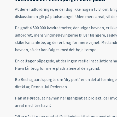
At der er udfordringer, er der dog ikke nogen tvivl om. 
diskussionen gik på pladsmangel. Uden mere areal, vil d
De godt 4.500.000 kvadratmeter, der udgør havnen, er ikke
udfordret, mens vindmøllevingerne bliver længere, sejldyb
skibe kan anløbe, og der er brug for mere vejnet. Med and
havnen, så der kan følges med det høje tempo.
En deltager påpegede, at der ingen reelle installationsha
Havn får brug for mere plads alene af den grund.
Bo Bechsgaard spurgte om ’dry port’ er en del af løsning
direktør, Dennis Jul Pedersen.
Han afslørede, at havnen har igangsat et projekt, der inv
areal med 'tør havn'.
”Vi er gået i gang med at få tilladelse til at øge med et a