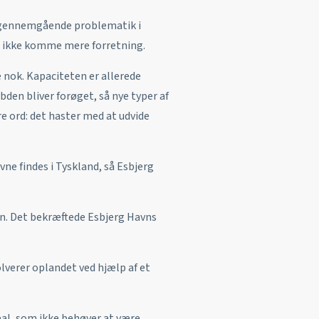
En gennemgående problematik i
er ikke komme mere forretning.
 nok. Kapaciteten er allerede
den bliver forøget, så nye typer af
re ord: det haster med at udvide
vne findes i Tyskland, så Esbjerg
en. Det bekræftede Esbjerg Havns
olverer oplandet ved hjælp af et
real, som ikke behøver at være