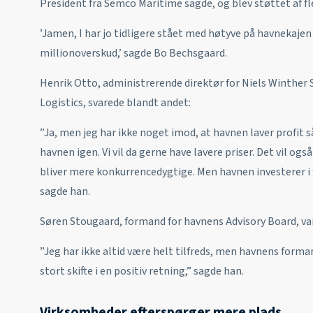
President fra Semco Maritime sagde, og blev støttet af fl
’Jamen, I har jo tidligere stået med høtyve på havnekajen
millionoverskud,’ sagde Bo Bechsgaard.
Henrik Otto, administrerende direktør for Niels Winther
Logistics, svarede blandt andet:
”Ja, men jeg har ikke noget imod, at havnen laver profit så
havnen igen. Vi vil da gerne have lavere priser. Det vil og
bliver mere konkurrencedygtige. Men havnen investerer i f
sagde han.
Søren Stougaard, formand for havnens Advisory Board, 
”Jeg har ikke altid være helt tilfreds, men havnens forma
stort skifte i en positiv retning,” sagde han.
Virksomheder efterspørger mere plads