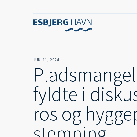
JUNI 11, 2024
Pladsmangel
fyldte i disk
ros og hygge
stemning