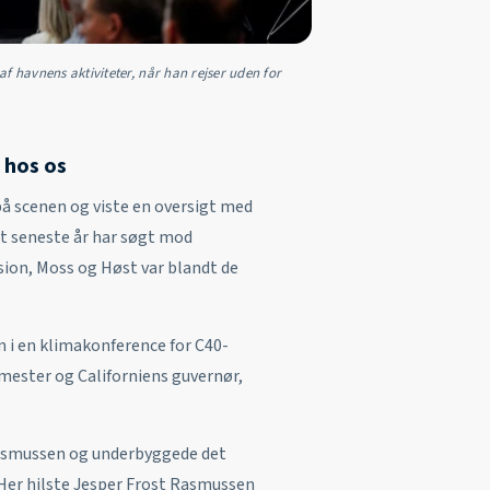
f havnens aktiviteter, når han rejser uden for
 hos os
å scenen og viste en oversigt med
t seneste år har søgt mod
ion, Moss og Høst var blandt de
 i en klimakonference for C40-
mester og Californiens guvernør,
 Rasmussen og underbyggede det
 Her hilste Jesper Frost Rasmussen