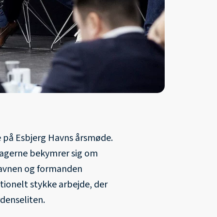
e på Esbjerg Havns årsmøde.
tagerne bekymrer sig om
 havnen og formanden
tionelt stykke arbejde, der
rdenseliten.